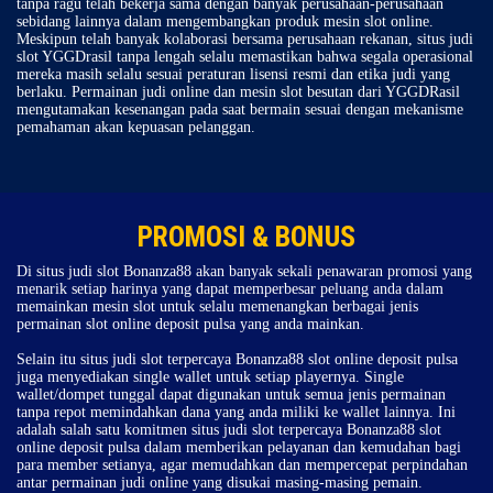
tanpa ragu telah bekerja sama dengan banyak perusahaan-perusahaan
sebidang lainnya dalam mengembangkan produk mesin slot online.
Meskipun telah banyak kolaborasi bersama perusahaan rekanan, situs judi
slot YGGDrasil tanpa lengah selalu memastikan bahwa segala operasional
mereka masih selalu sesuai peraturan lisensi resmi dan etika judi yang
berlaku. Permainan judi online dan mesin slot besutan dari YGGDRasil
mengutamakan kesenangan pada saat bermain sesuai dengan mekanisme
pemahaman akan kepuasan pelanggan.
PROMOSI & BONUS
Di situs judi slot Bonanza88 akan banyak sekali penawaran promosi yang
menarik setiap harinya yang dapat memperbesar peluang anda dalam
memainkan mesin slot untuk selalu memenangkan berbagai jenis
permainan slot online deposit pulsa yang anda mainkan.
Selain itu situs judi slot terpercaya Bonanza88 slot online deposit pulsa
juga menyediakan single wallet untuk setiap playernya. Single
wallet/dompet tunggal dapat digunakan untuk semua jenis permainan
tanpa repot memindahkan dana yang anda miliki ke wallet lainnya. Ini
adalah salah satu komitmen situs judi slot terpercaya Bonanza88 slot
online deposit pulsa dalam memberikan pelayanan dan kemudahan bagi
para member setianya, agar memudahkan dan mempercepat perpindahan
antar permainan judi online yang disukai masing-masing pemain.