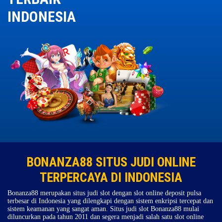
INDONESIA
BONANZA88 SITUS JUDI ONLINE
TERPERCAYA DI INDONESIA
Bonanza88 merupakan situs judi slot dengan slot online deposit pulsa
terbesar di Indonesia yang dilengkapi dengan sistem enkripsi tercepat dan
sistem keamanan yang sangat aman. Situs judi slot Bonanza88 mulai
diluncurkan pada tahun 2011 dan segera menjadi salah satu slot online