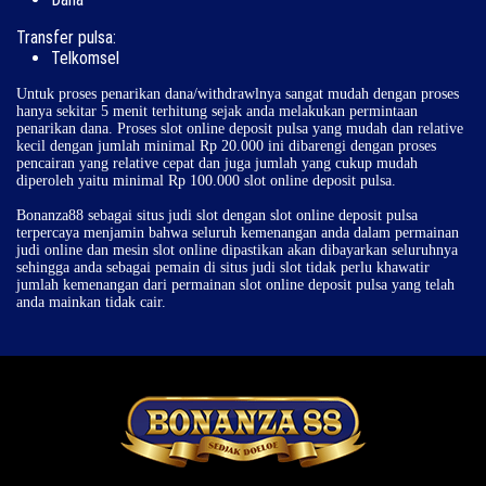
Transfer pulsa:
Telkomsel
Untuk proses penarikan dana/withdrawlnya sangat mudah dengan proses
hanya sekitar 5 menit terhitung sejak anda melakukan permintaan
penarikan dana. Proses slot online deposit pulsa yang mudah dan relative
kecil dengan jumlah minimal Rp 20.000 ini dibarengi dengan proses
pencairan yang relative cepat dan juga jumlah yang cukup mudah
diperoleh yaitu minimal Rp 100.000 slot online deposit pulsa.
Bonanza88 sebagai situs judi slot dengan slot online deposit pulsa
terpercaya menjamin bahwa seluruh kemenangan anda dalam permainan
judi online dan mesin slot online dipastikan akan dibayarkan seluruhnya
sehingga anda sebagai pemain di situs judi slot tidak perlu khawatir
jumlah kemenangan dari permainan slot online deposit pulsa yang telah
anda mainkan tidak cair.