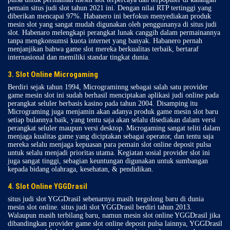
pemain situs judi slot tahun 2021 ini. Dengan nilai RTP tertinggi yang
diberikan mencapai 97%. Habanero ini berfokus menyediakan produk
mesin slot yang sangat mudah digunakan oleh penggunanya di situs judi
slot. Habenaro melengkapi perangkat lunak canggih dalam permainannya
tanpa mengkonsumsi kuota internet yang banyak. Habanero pernah
menjanjikan bahwa game slot mereka berkualitas terbaik, bertaraf
internasional dan memiliki standar tingkat dunia.
3. Slot Online Microgaming
Berdiri sejak tahun 1994, Micrograminng sebagai salah satu provider
game mesin slot ini sudah berhasil menciptakan aplikasi judi online pada
perangkat seluler berbasis kasino pada tahun 2004. Disamping itu
Micrograming juga menjamin akan adanya produk game mesin slot baru
setiap bulannya baik, yang tentu saja akan selalu disediakan dalam versi
perangkat seluler maupun versi desktop. Microgaming sangat teliti dalam
menjaga kualitas game yang diciptakan sebagai operator, dan tentu saja
mereka selalu menjaga kepuasan para pemain slot online deposit pulsa
untuk selalu menjadi prioritas utama. Kegiatan sosial provider slot ini
juga sangat tinggi, sebagian keuntungan digunakan untuk sumbangan
kepada bidang olahraga, kesehatan, & pendidikan.
4. Slot Online YGGDrasil
situs judi slot YGGDrasil sebenarnya masih tergolong baru di dunia
mesin slot online. situs judi slot YGGDrasil berdiri tahun 2013.
Walaupun masih terbilang baru, namun mesin slot online YGGDrasil jika
dibandingkan provider game slot online deposit pulsa lainnya, YGGDrasil