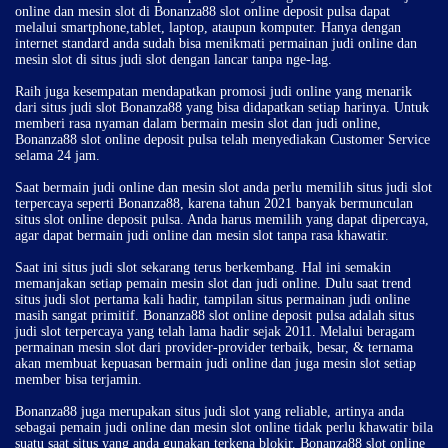
online dan mesin slot di Bonanza88 slot online deposit pulsa dapat
melalui smartphone,tablet, laptop, ataupun komputer. Hanya dengan
internet standard anda sudah bisa menikmati permainan judi online dan
mesin slot di situs judi slot dengan lancar tanpa nge-lag.
Raih juga kesempatan mendapatkan promosi judi online yang menarik
dari situs judi slot Bonanza88 yang bisa didapatkan setiap harinya. Untuk
memberi rasa nyaman dalam bermain mesin slot dan judi online,
Bonanza88 slot online deposit pulsa telah menyediakan Customer Service
selama 24 jam.
Saat bermain judi online dan mesin slot anda perlu memilih situs judi slot
terpercaya seperti Bonanza88, karena tahun 2021 banyak bermunculan
situs slot online deposit pulsa. Anda harus memilih yang dapat dipercaya,
agar dapat bermain judi online dan mesin slot tanpa rasa khawatir.
Saat ini situs judi slot sekarang terus berkembang. Hal ini semakin
memanjakan setiap pemain mesin slot dan judi online. Dulu saat trend
situs judi slot pertama kali hadir, tampilan situs permainan judi online
masih sangat primitif. Bonanza88 slot online deposit pulsa adalah situs
judi slot terpercaya yang telah lama hadir sejak 2011. Melalui beragam
permainan mesin slot dari provider-provider terbaik, besar, & ternama
akan membuat kepuasan bermain judi online dan juga mesin slot setiap
member bisa terjamin.
Bonanza88 juga merupakan situs judi slot yang reliable, artinya anda
sebagai pemain judi online dan mesin slot online tidak perlu khawatir bila
suatu saat situs yang anda gunakan terkena blokir. Bonanza88 slot online